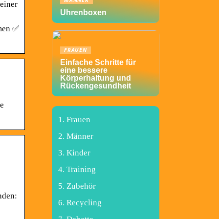
MÄNNER
einer
Uhrenboxen
hmen ✅
FRAUEN
Einfache Schritte für
eine bessere
Körperhaltung und
Rückengesundheit
te
Frauen
Männer
Kinder
Training
Zubehör
nden:
Recycling