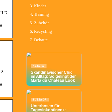
Kinder
BILD
Training
Zubehör
im
Recycling
Debatte
FRAUEN
LS
Skandinavischer Chic
im Alltag: So gelingt der
Marta du Chateau Look
im
ZUBEHÖR
Unterhosen für
Tagesinkontinenz: