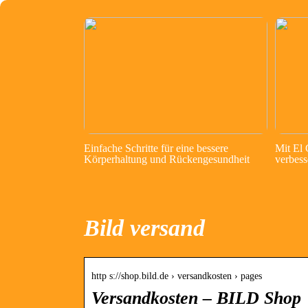
Einfache Schritte für eine bessere
Mit El
Körperhaltung und Rückengesundheit
verbess
Bild versand
http s://shop.bild.de › versandkosten › pages
Versandkosten – BILD Shop