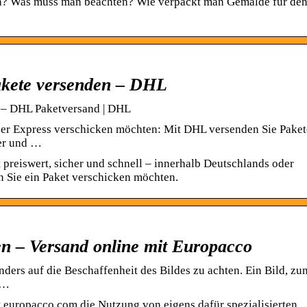
en? Was muss man beachten? Wie verpackt man Gemälde für de
Pakete versenden – DHL
n – DHL Paketversand | DHL
per Express verschicken möchten: Mit DHL versenden Sie Paket
her und …
preiswert, sicher und schnell – innerhalb Deutschlands oder
n Sie ein Paket verschicken möchten.
n – Versand online mit Europacco
nders auf die Beschaffenheit des Bildes zu achten. Ein Bild, zu
 …
europacco.com die Nutzung von eigens dafür spezialisierten