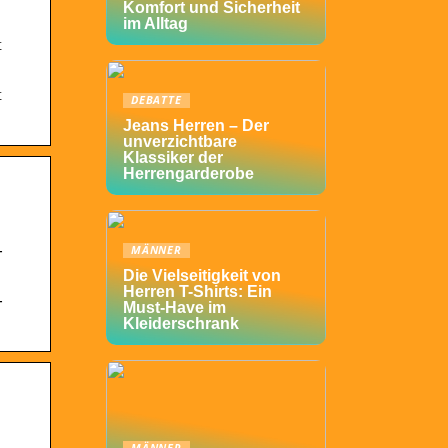
Komfort und Sicherheit
im Alltag
t
t
DEBATTE
Jeans Herren – Der
unverzichtbare
Klassiker der
Herrengarderobe
-
MÄNNER
Die Vielseitigkeit von
Herren T-Shirts: Ein
-
Must-Have im
Kleiderschrank