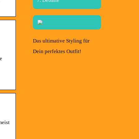
Debatte
n
Das ultimative Styling für
Dein perfektes Outfit!
e
meist