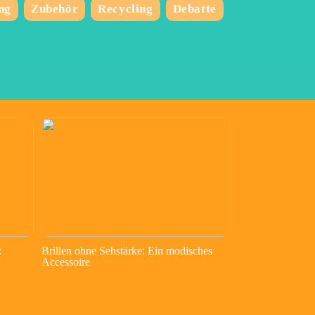
ng
Zubehör
Recycling
Debatte
:
Brillen ohne Sehstärke: Ein modisches
Accessoire