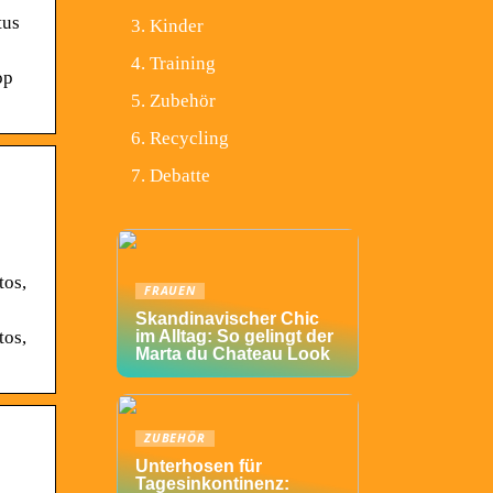
tus
Kinder
Training
op
Zubehör
Recycling
Debatte
tos,
FRAUEN
Skandinavischer Chic
tos,
im Alltag: So gelingt der
Marta du Chateau Look
ZUBEHÖR
Unterhosen für
Tagesinkontinenz: