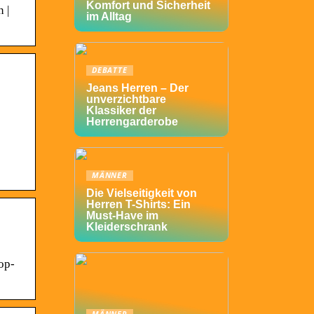
Komfort und Sicherheit
 |
im Alltag
DEBATTE
Jeans Herren – Der
unverzichtbare
Klassiker der
Herrengarderobe
MÄNNER
Die Vielseitigkeit von
Herren T-Shirts: Ein
Must-Have im
Kleiderschrank
op-