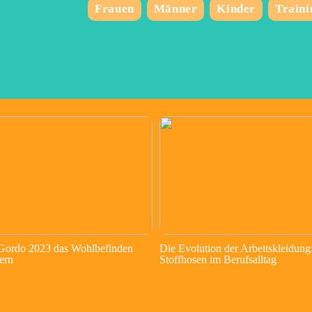
Frauen
Männer
Kinder
Traini
 Gordo 2023 das Wohlbefinden
Die Evolution der Arbeitskleidung
ern
Stoffhosen im Berufsalltag