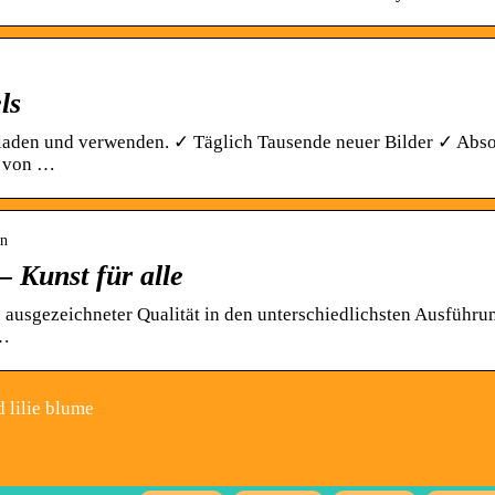
ls
rladen und verwenden. ✓ Täglich Tausende neuer Bilder ✓ Abso
r von …
en
– Kunst für alle
n ausgezeichneter Qualität in den unterschiedlichsten Ausführu
 …
ld lilie blume