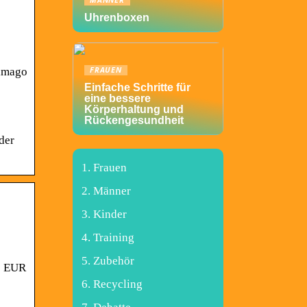
MÄNNER
Uhrenboxen
bimago
FRAUEN
Einfache Schritte für
eine bessere
Körperhaltung und
Rückengesundheit
der
Frauen
Männer
Kinder
Training
Zubehör
is EUR
Recycling