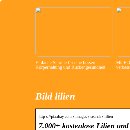
Einfache Schritte für eine bessere
Mit El
Körperhaltung und Rückengesundheit
verbess
Bild lilien
http s://pixabay.com › images › search › lilien
7.000+ kostenlose Lilien un