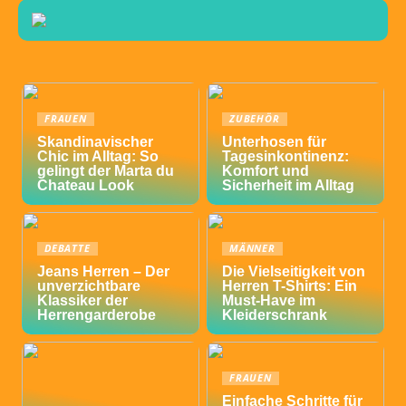
FRAUEN
ZUBEHÖR
Skandinavischer
Unterhosen für
Chic im Alltag: So
Tagesinkontinenz:
gelingt der Marta du
Komfort und
Chateau Look
Sicherheit im Alltag
DEBATTE
MÄNNER
Jeans Herren – Der
Die Vielseitigkeit von
unverzichtbare
Herren T-Shirts: Ein
Klassiker der
Must-Have im
Herrengarderobe
Kleiderschrank
FRAUEN
Einfache Schritte für