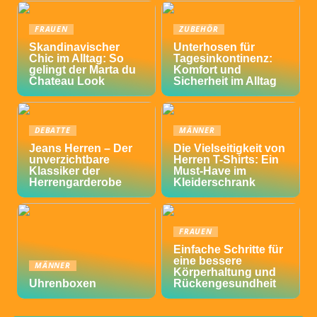
FRAUEN
ZUBEHÖR
Skandinavischer
Unterhosen für
Chic im Alltag: So
Tagesinkontinenz:
gelingt der Marta du
Komfort und
Chateau Look
Sicherheit im Alltag
DEBATTE
MÄNNER
Jeans Herren – Der
Die Vielseitigkeit von
unverzichtbare
Herren T-Shirts: Ein
Klassiker der
Must-Have im
Herrengarderobe
Kleiderschrank
FRAUEN
Einfache Schritte für
eine bessere
MÄNNER
Körperhaltung und
Uhrenboxen
Rückengesundheit