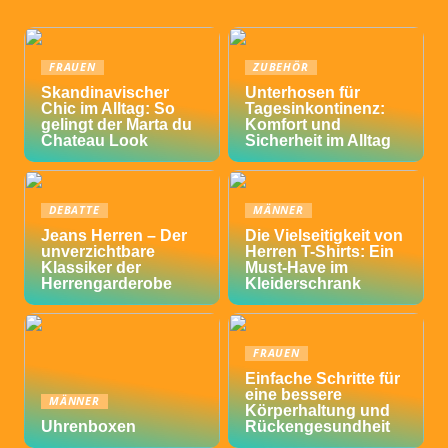
FRAUEN
ZUBEHÖR
Skandinavischer
Unterhosen für
Chic im Alltag: So
Tagesinkontinenz:
gelingt der Marta du
Komfort und
Chateau Look
Sicherheit im Alltag
DEBATTE
MÄNNER
Jeans Herren – Der
Die Vielseitigkeit von
unverzichtbare
Herren T-Shirts: Ein
Klassiker der
Must-Have im
Herrengarderobe
Kleiderschrank
FRAUEN
Einfache Schritte für
eine bessere
MÄNNER
Körperhaltung und
Uhrenboxen
Rückengesundheit