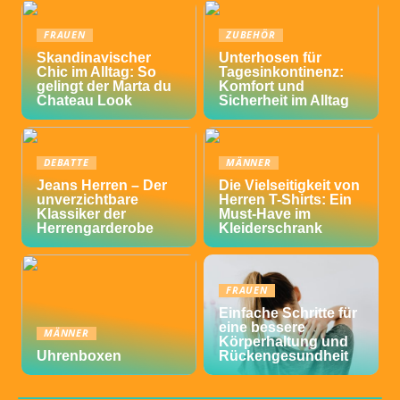
FRAUEN
ZUBEHÖR
Skandinavischer
Unterhosen für
Chic im Alltag: So
Tagesinkontinenz:
gelingt der Marta du
Komfort und
Chateau Look
Sicherheit im Alltag
DEBATTE
MÄNNER
Jeans Herren – Der
Die Vielseitigkeit von
unverzichtbare
Herren T-Shirts: Ein
Klassiker der
Must-Have im
Herrengarderobe
Kleiderschrank
FRAUEN
Einfache Schritte für
eine bessere
MÄNNER
Körperhaltung und
Uhrenboxen
Rückengesundheit