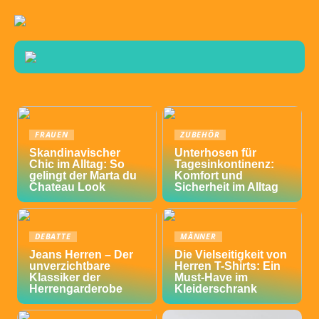
FRAUEN
ZUBEHÖR
Skandinavischer
Unterhosen für
Chic im Alltag: So
Tagesinkontinenz:
gelingt der Marta du
Komfort und
Chateau Look
Sicherheit im Alltag
DEBATTE
MÄNNER
Jeans Herren – Der
Die Vielseitigkeit von
unverzichtbare
Herren T-Shirts: Ein
Klassiker der
Must-Have im
Herrengarderobe
Kleiderschrank