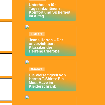
Unterhosen für
Tagesinkontinenz:
Komfort und Sicherheit
im Alltag
DEBATTE
Jeans Herren – Der
unverzichtbare
Klassiker der
Herrengarderobe
MÄNNER
Die Vielseitigkeit von
Herren T-Shirts: Ein
Must-Have im
Kleiderschrank