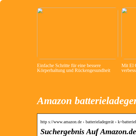
Einfache Schritte für eine bessere
Mit El
Körperhaltung und Rückengesundheit
verbess
Amazon batterieladege
http s://www.amazon.de › batterieladegerät › k=batteri
Suchergebnis Auf Amazon.de 