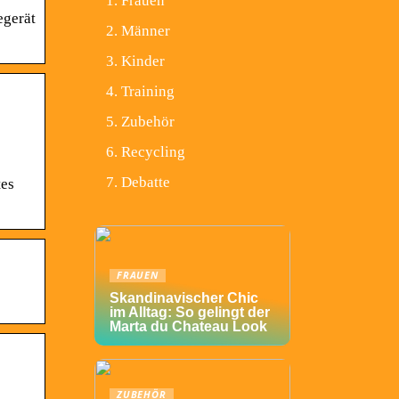
Frauen
egerät
Männer
Kinder
Training
Zubehör
Recycling
Debatte
tes
FRAUEN
Skandinavischer Chic
im Alltag: So gelingt der
Marta du Chateau Look
ZUBEHÖR