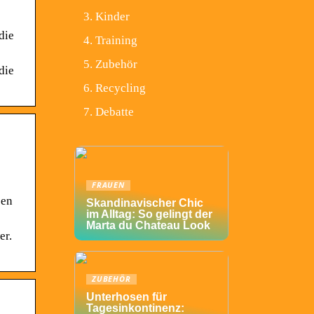
Kinder
die
Training
Zubehör
die
Recycling
Debatte
FRAUEN
sen
Skandinavischer Chic
im Alltag: So gelingt der
Marta du Chateau Look
er.
ZUBEHÖR
Unterhosen für
Tagesinkontinenz: