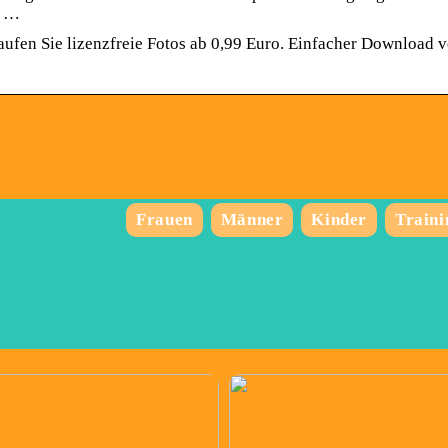
, …
aufen Sie lizenzfreie Fotos ab 0,99 Euro. Einfacher Download 
Frauen
Männer
Kinder
Traini