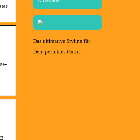
Debatte
ster
Das ultimative Styling für
Dein perfektes Outfit!
ge-
.B.