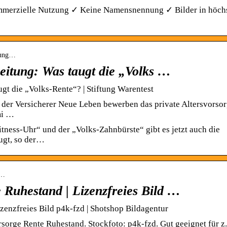
ommerzielle Nutzung ✓ Keine Namensnennung ✓ Bilder in höch
itung…
Zeitung: Was taugt die „Volks …
ugt die „Volks-Rente“? | Stiftung Warentest
der Versicherer Neue Leben bewerben das private Altersvorsor
mi …
ess-Uhr“ und der „Volks-Zahnbürste“ gibt es jetzt auch die
augt, so der…
t…
 Ruhestand | Lizenzfreies Bild …
zenzfreies Bild p4k-fzd | Shotshop Bildagentur
rsorge Rente Ruhestand. Stockfoto: p4k-fzd. Gut geeignet für z