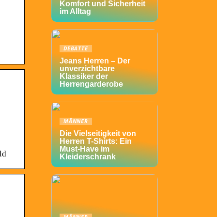
Komfort und Sicherheit
im Alltag
DEBATTE
Jeans Herren – Der
unverzichtbare
Klassiker der
Herrengarderobe
MÄNNER
Die Vielseitigkeit von
Herren T-Shirts: Ein
Must-Have im
ld
Kleiderschrank