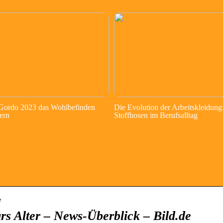
 Gordo 2023 das Wohlbefinden
Die Evolution der Arbeitskleidung
ern
Stoffhosen im Berufsalltag
e
rs Alter – News-Überblick – Bild.de