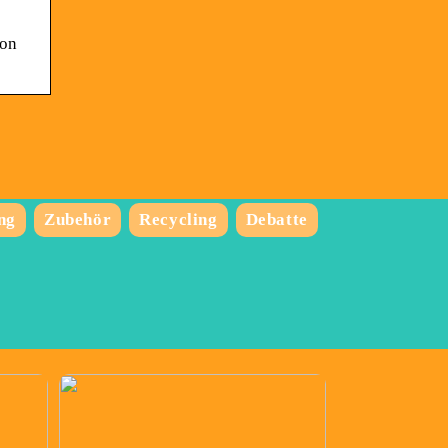
von
ng
Zubehör
Recycling
Debatte