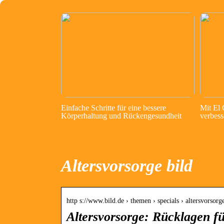
Einfache Schritte für eine bessere
Mit El
Körperhaltung und Rückengesundheit
verbess
Altersvorsorge bild
http s://www.bild.de › themen › specials › altersvorsorg
Altersvorsorge: Rücklagen fü